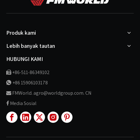
Produk kami
Lebih banyak tautan
HUBUNGI KAMI
+86-511-86349102

+86 15906103178

FMWorld. agro@worldgroup.com. CN

Media Sosial
