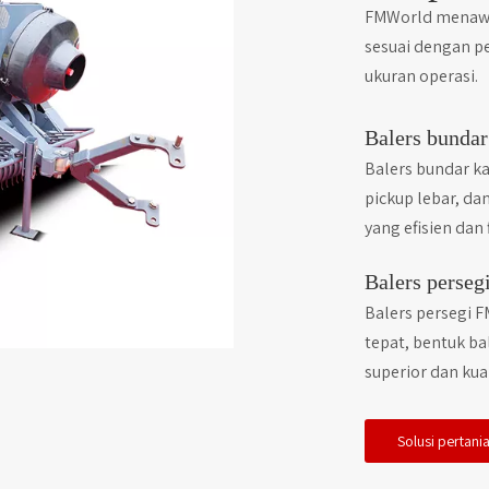
FMWorld menawar
sesuai dengan pe
ukuran operasi.
Balers bundar
Balers bundar k
pickup lebar, da
yang efisien dan 
Balers perseg
Balers persegi 
tepat, bentuk ba
superior dan kual
Solusi pertani