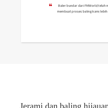
Baler bundar dari FMWorld telah m
membuat proses baling kami lebih c
Jerami dan baling hijaua