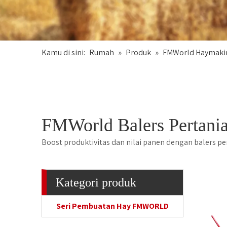
Kamu di sini:
Rumah
»
Produk
»
FMWorld Haymakin
FMWorld Balers Pertania
Boost produktivitas dan nilai panen dengan balers pe
Kategori produk
Seri Pembuatan Hay FMWORLD