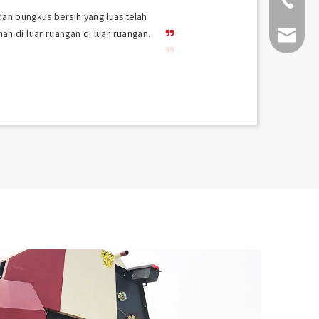
+86-511-
dan bungkus bersih yang luas telah
an di luar ruangan di luar ruangan.
fmworld.