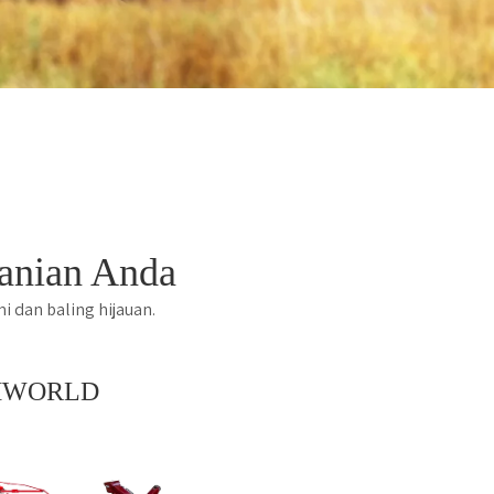
tanian Anda
i dan baling hijauan.
 FMWORLD