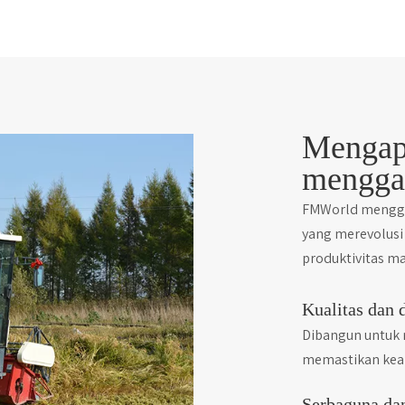
Mengap
mengga
FMWorld mengga
yang merevolusi
produktivitas m
Kualitas dan 
Dibangun untuk 
memastikan kean
Serbaguna dan