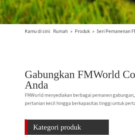
Kamu di sini:
Rumah
»
Produk
»
Seri Pemanenan 
Gabungkan FMWorld Comb
Anda
FMWorld menyediakan berbagai pemanen gabungan, me
pertanian kecil hingga berkapasitas tinggi untuk per
Kategori produk