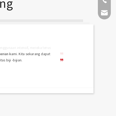
ang
+86-511-
fmworld.
nenan kami. Kita sekarang dapat
s biji -bijian.