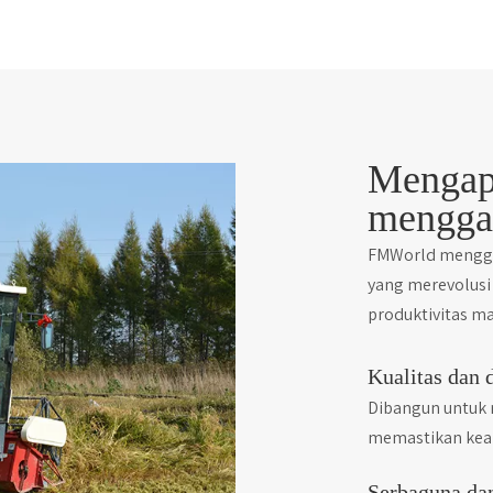
Mengap
mengga
FMWorld mengga
yang merevolusi
produktivitas m
Kualitas dan 
Dibangun untuk 
memastikan kean
Serbaguna dan