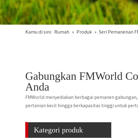
Kamu di sini:
Rumah
»
Produk
»
Seri Pemanenan 
Gabungkan FMWorld Comb
Anda
FMWorld menyediakan berbagai pemanen gabungan, me
pertanian kecil hingga berkapasitas tinggi untuk per
Kategori produk