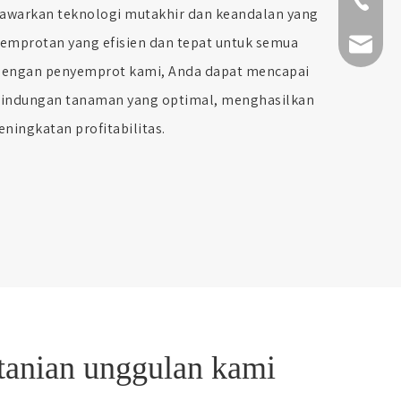
+86-511-
awarkan teknologi mutakhir dan keandalan yang
yemprotan yang efisien dan tepat untuk semua
fmworld.
Dengan penyemprot kami, Anda dapat mencapai
indungan tanaman yang optimal, menghasilkan
eningkatan profitabilitas.
tanian unggulan kami