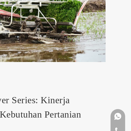
r Series: Kinerja
 Kebutuhan Pertanian
+86 159