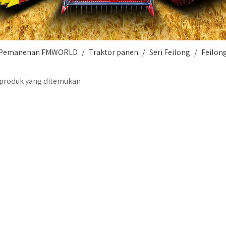
i Pemanenan FMWORLD
/
Traktor panen
/
Seri Feilong
/
Feilon
 produk yang ditemukan