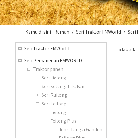
Kamu di sini:
Rumah
/
Seri Traktor FMWorld
/
Ser
Seri Traktor FMWorld
Tidak ada
Seri Pemanenan FMWORLD
Traktor panen
Seri Jielong
Seri Setengah Pakan
Seri Ruilong
Seri Feilong
Feilong
Feilong Plus
Jenis Tangki Gandum