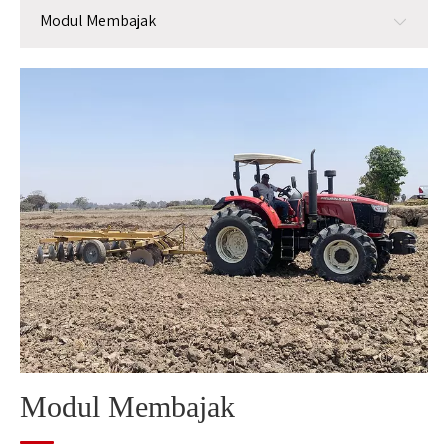
Modul Membajak
Modul Membajak
Modul penanaman
Modul manajemen
Modul panen
Modul pemrosesan biji-bijian pasca panen
Modul pemrosesan jerami
Modul Membajak