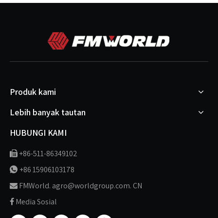
Produk kami
Lebih banyak tautan
HUBUNGI KAMI
+86-511-86349102

+86 15906103178

FMWorld. agro@worldgroup.com. CN

Media Sosial
