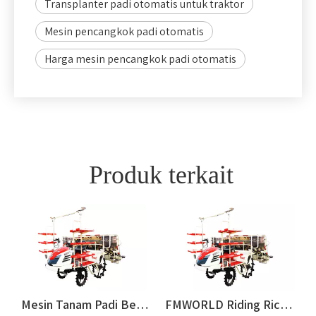
Transplanter padi otomatis untuk traktor
Mesin pencangkok padi otomatis
Harga mesin pencangkok padi otomatis
Produk terkait
r - 6 Baris (2ZGF-6B)
Mesin Tanam Padi Berkuda FMWORLD - 8 Baris (2ZGF-8G)
FMWORLD Riding Rice Transplanter - 8 Baris (2ZGF-8F)