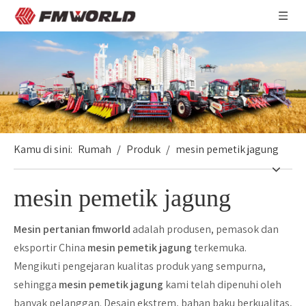
Kamu di sini:
Rumah
/
Produk
/
mesin pemetik jagung
mesin pemetik jagung
Mesin pertanian fmworld
adalah produsen, pemasok dan
eksportir China
mesin pemetik jagung
terkemuka.
Mengikuti pengejaran kualitas produk yang sempurna,
sehingga
mesin pemetik jagung
kami telah dipenuhi oleh
banyak pelanggan. Desain ekstrem, bahan baku berkualitas,