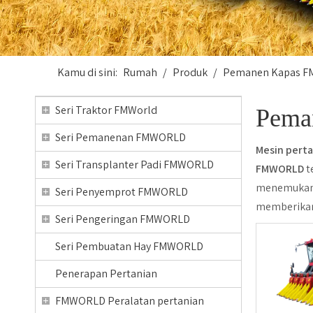
Kamu di sini:
Rumah
/
Produk
/
Pemanen Kapas 
Seri Traktor FMWorld
Pema
Seri Pemanenan FMWORLD
Mesin perta
Seri Transplanter Padi FMWORLD
FMWORLD
t
menemukan
Seri Penyemprot FMWORLD
memberikan 
Seri Pengeringan FMWORLD
Seri Pembuatan Hay FMWORLD
Penerapan Pertanian
FMWORLD Peralatan pertanian