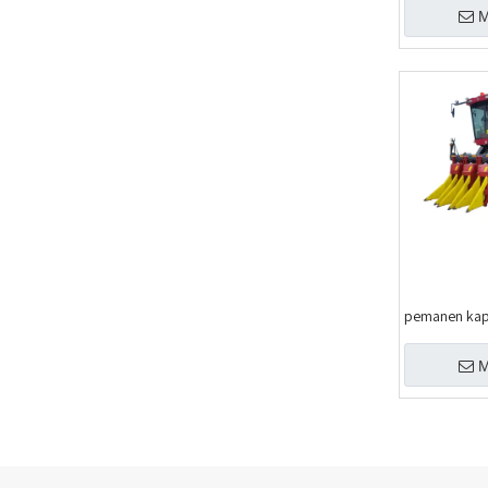
M
pemanen kapa
M