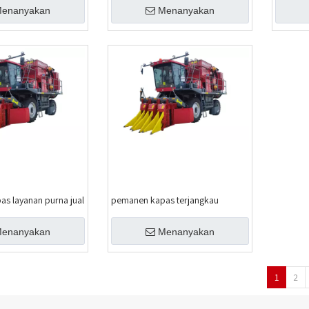
enanyakan
Menanyakan
s layanan purna jual
pemanen kapas terjangkau
enanyakan
Menanyakan
1
2