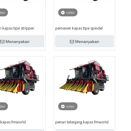
deo
video
 kapas tipe stripper
pemanen kapas tipe spindel
Menanyakan
Menanyakan
deo
video
 kapas fmworld
penari telanjang kapas fmworld