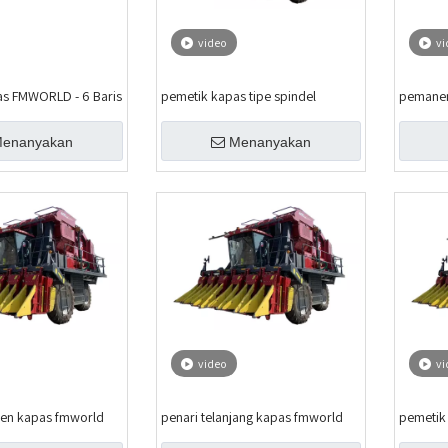
video
vi
as FMWORLD - 6 Baris
pemetik kapas tipe spindel
pemanen
enanyakan
Menanyakan
video
vi
en kapas fmworld
penari telanjang kapas fmworld
pemetik