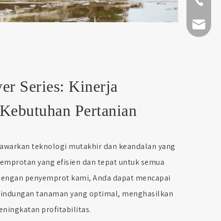
+86-511-
fmworld.
r Series: Kinerja
 Kebutuhan Pertanian
awarkan teknologi mutakhir dan keandalan yang
yemprotan yang efisien dan tepat untuk semua
Dengan penyemprot kami, Anda dapat mencapai
indungan tanaman yang optimal, menghasilkan
eningkatan profitabilitas.