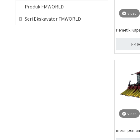
Produk FMWORLD
video
Seri Ekskavator FMWORLD
Pemetik Kap
M
video
mesin peman