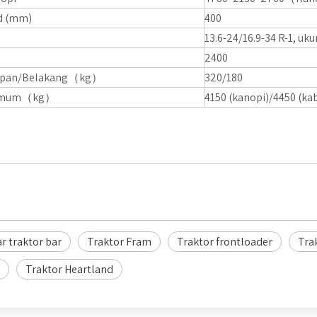
d (mm)
400
13.6-24/16.9-34 R-1, uku
2400
Depan/Belakang（kg）
320/180
inimum（kg）
4150 (kanopi)/4450 (ka
 traktor bar
Traktor Fram
Traktor frontloader
Tra
Traktor Heartland