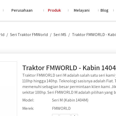
Perusahaan
Produk
Melayani
Blog
rld
/
Seri Traktor FMWorld
/
Seri MS
/
Traktor FMWORLD - Kabi
Traktor FMWORLD - Kabin 140
Traktor FMWORLD seri M adalah salah satu seri kami 
110hp hingga 140hp. Teknologi sasisnya adalah Fiat.
memenuhi sebagian besar permintaan klien kami. Ji
sekitar 100hp. Seri FMWORLD M adalah pilihan yang b
Model:
Seri M (Kabin 1404M)
Merek:
FMWORLD