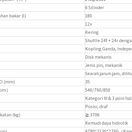
6 Silinder
han bakar (l)
180
12v
Kering
Shuttle 24f + 24r deng
Kopling Ganda, Indep
Disk mekanis
Jenis pin, mekanik
Searah jarum jam, dilih
TO (mm)
35
rpm）
540/760/850
Kategori III & 3 poin h
Posisi, draf
katan (kg)
≧ 3706
Kemudi daya hidrolik
opi
4780*2130*2760（Kan