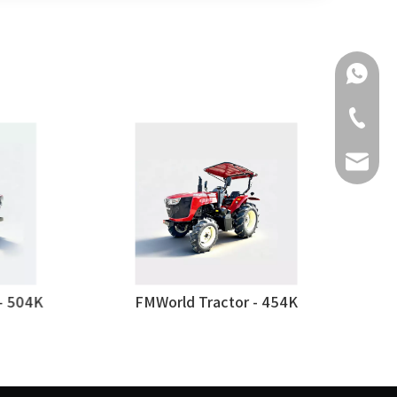
+86 159
+86-511-
fmworld.
04K
FMWorld Tractor - 454K