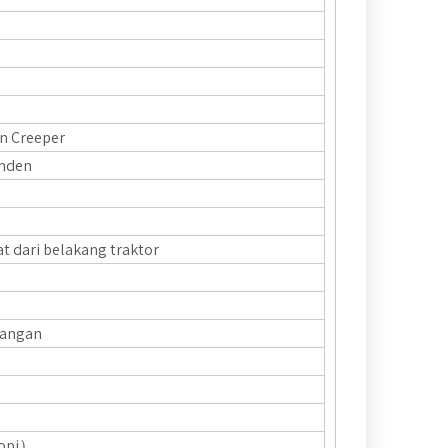
an Creeper
enden
at dari belakang traktor
alangan
opi）