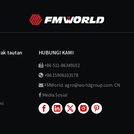
yak tautan
HUBUNGI KAMI
+86-511-86349102

+86 15906103178

FMWorld. agro@worldgroup.com. CN

Media Sosial

mi