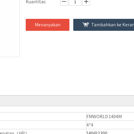
Kuantitas:
Menanyakan
Tambahkan ke Keran
FMWORLD 1404M
4*4
ecepatan（HP）
140@2300