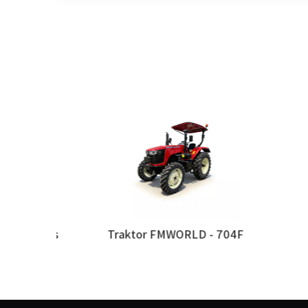
n 1104ms
Traktor FMWORLD - 704F
Tr