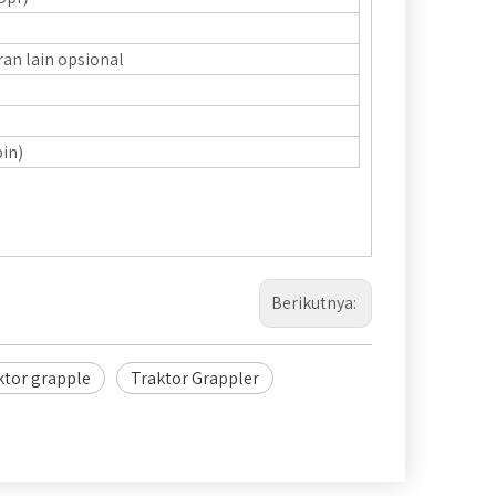
ran lain opsional
bin)
Berikutnya:
ktor grapple
Traktor Grappler