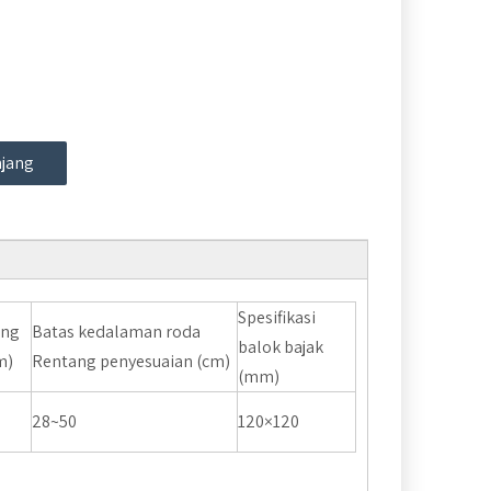
jang
Spesifikasi
ang
Batas kedalaman roda
balok bajak
m)
Rentang penyesuaian (cm)
(mm)
28~50
120×120