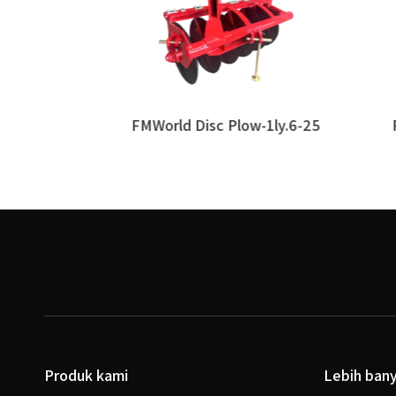
y.7-25
FMWorld Disc Plow-1ly.6-25
FMW
Produk kami
Lebih ban