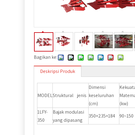
Bagikan ke:
Deskripsi Produk
Dimensi
Kekuat
MODEL
Struktural jenis
keseluruhan
Matema
(cm)
(kw)
1LFY-
Bajak modulasi
350×235×184
90~150
350
yang dipasang