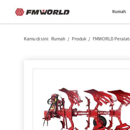
Rumah
Kamu di sini:
Rumah
/
Produk
/
FMWORLD Peralata