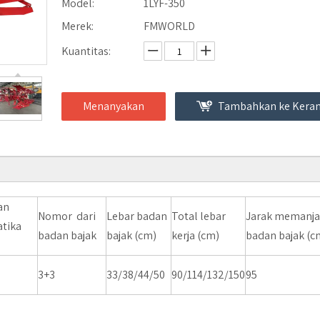
Model:
1LYF-350
Merek:
FMWORLD
Kuantitas:
Menanyakan
Tambahkan ke Keran
an
Nomor dari
Lebar badan
Total lebar
Jarak memanj
tika
badan bajak
bajak (cm)
kerja (cm)
badan bajak (c
3+3
33/38/44/50
90/114/132/150
95